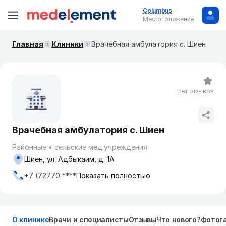
Columbus
Местоположение
Главная
Клиники
Врачебная амбулатория с. Шиен
Нет отзывов
Врачебная амбулатория с. Шиен
Районные
сельские мед.учреждения
Шиен, ул. Адбыкаим, д. 1А
+7 (72770 ****
Показать полностью
О клинике
Врачи и специалисты
Отзывы
Что нового?
Фотог