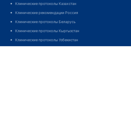
Клинические протоколы Казахстан
Клинические рекомендации Россия
Клинические протоколы Беларусь
Клинические протоколы Кыргызстан
Клинические протоколы Узбекистан
Клинические протоколы диагностики и лечения
Врачебная амбулатория с. Шиен
Обзоры мировой медицинской периодики
Позвонить
Заболевания: обзорные статьи
Новости здравоохранения
Медикаменты
Лабораторные показатели
Медицинские термины
Мобильные приложения
клиникам
МИС для клиники