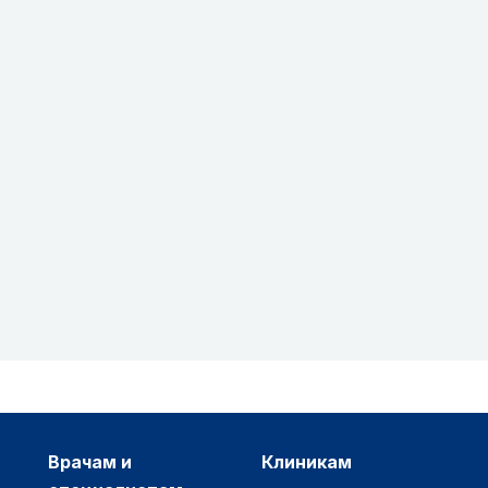
врачам и
клиникам