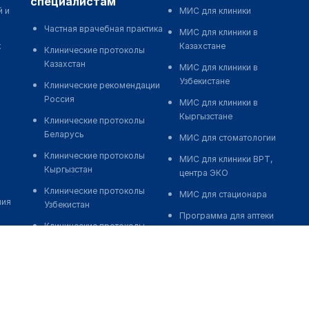
специалистам
й и
МИС для клиники
Частная врачебная практика
МИС для клиники в
к
Казахстане
Клинические протоколы
Казахстан
МИС для клиники в
Узбекистане
Клинические рекомендации
Россия
МИС для клиники в
Кыргызстане
Клинические протоколы
Беларусь
МИС для стоматологии
Клинические протоколы
МИС для клиники ВРТ,
Кыргызстан
центра ЭКО
Клинические протоколы
МИС для стационара
ния
Узбекистан
Программа для аптеки
Клинические протоколы
Автоматизация блока
диагностики и лечения
питания
Обзоры мировой
Реклама и продвижение
медицинской периодики
клиник
Заболевания: обзорные
Разработка сайта клиники