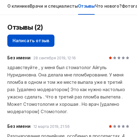
О клинике
Врачи и специалисты
Отзывы
Что нового?
Фотог
Отзывы
(2)
Написать отзыв
Без имени
28 сентября 2019, 12:16
здравствуйте , у меня был стоматолог Айгуль
Нуридиновна. Она делала мне пломбирование. У меня
пломба в одном и том же месте выпала уже в третий
раз. [удалено модератором] Это как нужно настолько
ужасно сделать . Что в третий раз пломба вылетела .
Может Стомотология и хорошая . Но врач [удалено
модератором] Стомотолог.
Без имени
12 марта 2019, 21:56
Разочарование полнейшее, особенно в протезистах. 4