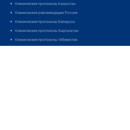
Клинические протоколы Казахстан
Клинические рекомендации Россия
Клинические протоколы Беларусь
Клинические протоколы Кыргызстан
Клинические протоколы Узбекистан
Клинические протоколы диагностики и лечения
Врачебная амбулатория с. Кайнар
Обзоры мировой медицинской периодики
Позвонить
Заболевания: обзорные статьи
Новости здравоохранения
Медикаменты
Лабораторные показатели
Медицинские термины
Мобильные приложения
клиникам
МИС для клиники