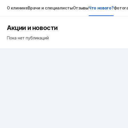
О клинике
Врачи и специалисты
Отзывы
Что нового?
Фотог
Акции и новости
Пока нет публикаций