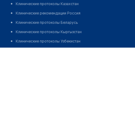
Клинические протоколы Казахстан
Клинические рекомендации Россия
Клинические протоколы Беларусь
Клинические протоколы Кыргызстан
Клинические протоколы Узбекистан
Клинические протоколы диагностики и лечения
Медицинский пункт с. Шорга
Обзоры мировой медицинской периодики
Позвонить
Заболевания: обзорные статьи
Новости здравоохранения
Медикаменты
Лабораторные показатели
Медицинские термины
Мобильные приложения
клиникам
МИС для клиники