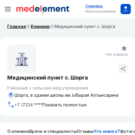
Columbus
Местоположение
Главная
Клиники
Медицинский пункт с. Шорга
Нет отзывов
Медицинский пункт с. Шорга
Районные
сельские мед.учреждения
Шорга, в здании школы им. Ыбырая Алтынсарина
+7 (7234 ****
Показать полностью
О клинике
Врачи и специалисты
Отзывы
Что нового?
Фотог