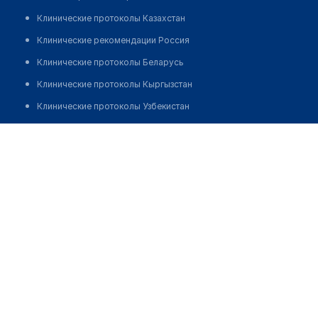
Клинические протоколы Казахстан
Клинические рекомендации Россия
Клинические протоколы Беларусь
Клинические протоколы Кыргызстан
Клинические протоколы Узбекистан
Клинические протоколы диагностики и лечения
Врачебная амбулатория с. Абай
Обзоры мировой медицинской периодики
Позвонить
Заболевания: обзорные статьи
Новости здравоохранения
Медикаменты
Лабораторные показатели
Медицинские термины
Мобильные приложения
клиникам