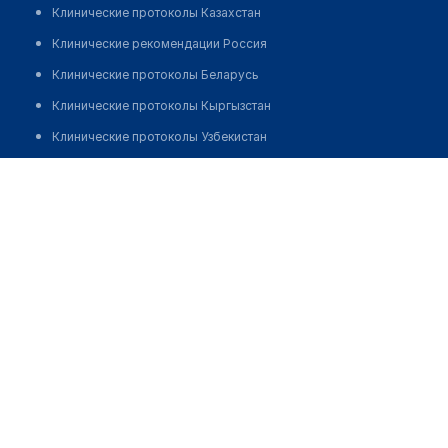
Клинические протоколы Казахстан
Клинические рекомендации Россия
Клинические протоколы Беларусь
Клинические протоколы Кыргызстан
Клинические протоколы Узбекистан
Клинические протоколы диагностики и лечения
Медицинский пункт с. Амансай
Обзоры мировой медицинской периодики
Позвонить
Заболевания: обзорные статьи
Новости здравоохранения
Медикаменты
Лабораторные показатели
Медицинские термины
Мобильные приложения
клиникам
МИС для клиники