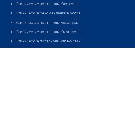
Клинические протоколы Казахстан
Клинические рекомендации Россия
Клинические протоколы Беларусь
Клинические протоколы Кыргызстан
Клинические протоколы Узбекистан
Клинические протоколы диагностики и лечения
Городская больница №1 (взрослая поликлиника)
Обзоры мировой медицинской периодики
Позвонить
Заболевания: обзорные статьи
Новости здравоохранения
Медикаменты
Лабораторные показатели
Медицинские термины
Мобильные приложения
клиникам
МИС для клиники