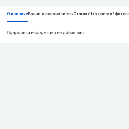
О клинике
Врачи и специалисты
Отзывы
Что нового?
Фотог
Подробная информация не добавлена