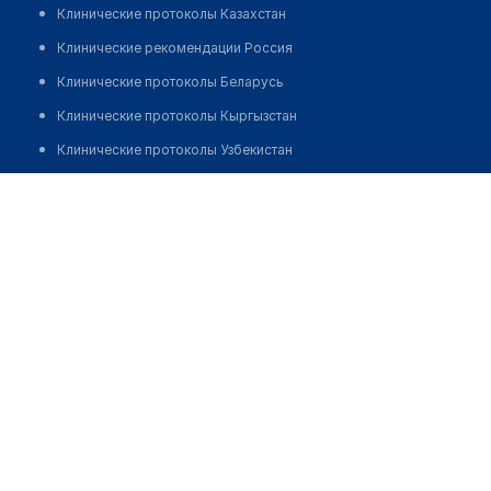
Клинические протоколы Казахстан
Клинические рекомендации Россия
Клинические протоколы Беларусь
Клинические протоколы Кыргызстан
Клинические протоколы Узбекистан
Клинические протоколы диагностики и лечения
Учтепинская детская стоматологическая поликлиника
Обзоры мировой медицинской периодики
Позвонить
Заболевания: обзорные статьи
Новости здравоохранения
Медикаменты
Лабораторные показатели
Медицинские термины
Мобильные приложения
клиникам
МИС для клиники