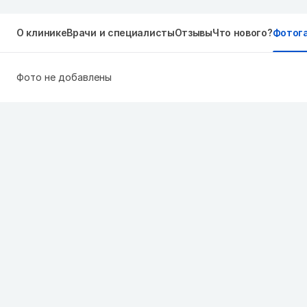
О клинике
Врачи и специалисты
Отзывы
Что нового?
Фотог
Фото не добавлены