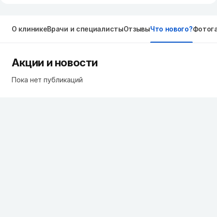
О клинике
Врачи и специалисты
Отзывы
Что нового?
Фотог
Акции и новости
Пока нет публикаций