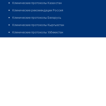
Клинические протоколы Казахстан
Клинические рекомендации Россия
Клинические протоколы Беларусь
Клинические протоколы Кыргызстан
Клинические протоколы Узбекистан
Клинические протоколы диагностики и лечения
Левобережная клиника
Обзоры мировой медицинской периодики
Позвонить
Заболевания: обзорные статьи
Новости здравоохранения
Медикаменты
Лабораторные показатели
Медицинские термины
Мобильные приложения
клиникам
МИС для клиники