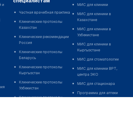
специалистам
й и
МИС для клиники
Частная врачебная практика
МИС для клиники в
к
Казахстане
Клинические протоколы
Казахстан
МИС для клиники в
Узбекистане
Клинические рекомендации
Россия
МИС для клиники в
Кыргызстане
Клинические протоколы
Беларусь
МИС для стоматологии
Клинические протоколы
МИС для клиники ВРТ,
Кыргызстан
центра ЭКО
Клинические протоколы
МИС для стационара
ния
Узбекистан
Программа для аптеки
Клинические протоколы
Автоматизация блока
диагностики и лечения
питания
Обзоры мировой
Реклама и продвижение
медицинской периодики
клиник
Заболевания: обзорные
Разработка сайта клиники