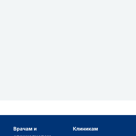
врачам и
клиникам