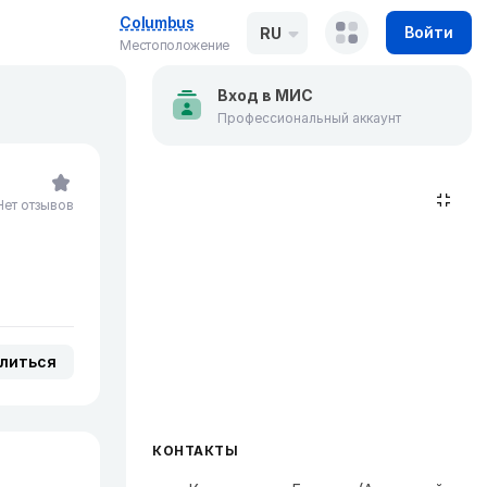
Columbus
Войти
RU
Местоположение
Вход в МИС
Профессиональный аккаунт
Нет отзывов
литься
КОНТАКТЫ