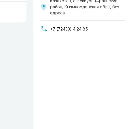
Казахстан, с. Ескиура (Аральский
район, Кызылординская обл.), без
адреса
+7 (72433) 4 24 85