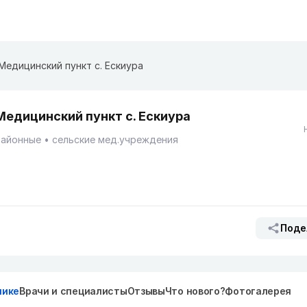
Медицинский пункт с. Ескиура
Медицинский пункт с. Ескиура
Районные
сельские мед.учреждения
Поде
нике
Врачи и специалисты
Отзывы
Что нового?
Фотогалерея