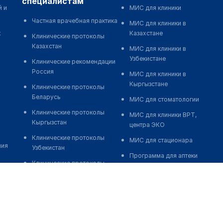
специалистам
й и
МИС для клиники
Частная врачебная практика
МИС для клиники в
к
Казахстане
Клинические протоколы
Казахстан
МИС для клиники в
Узбекистане
Клинические рекомендации
Россия
МИС для клиники в
Кыргызстане
Клинические протоколы
Беларусь
МИС для стоматологии
Клинические протоколы
МИС для клиники ВРТ,
Кыргызстан
центра ЭКО
Клинические протоколы
МИС для стационара
ния
Узбекистан
Программа для аптеки
Клинические протоколы
Автоматизация блока
диагностики и лечения
питания
Обзоры мировой
Реклама и продвижение
медицинской периодики
клиник
Заболевания: обзорные
Разработка сайта клиники