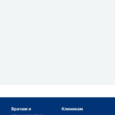
врачам и
клиникам