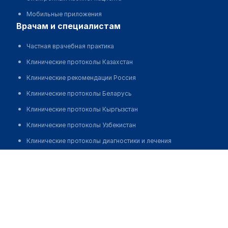
Мобильные приложения
врачам и специалистам
Частная врачебная практика
Клинические протоколы Казахстан
Клинические рекомендации Россия
Клинические протоколы Беларусь
Клинические протоколы Кыргызстан
Клинические протоколы Узбекистан
Клинические протоколы диагностики и лечения
Обзоры мировой медицинской периодики
Павлодарский областной психоневрологический
диспансер
Заболевания: обзорные статьи
Позвонить
Новости здравоохранения
Медикаменты
Лабораторные показатели