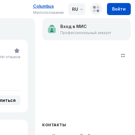
Columbus
Войти
RU
Местоположение
Вход в МИС
Профессиональный аккаунт
Нет отзывов
литься
КОНТАКТЫ