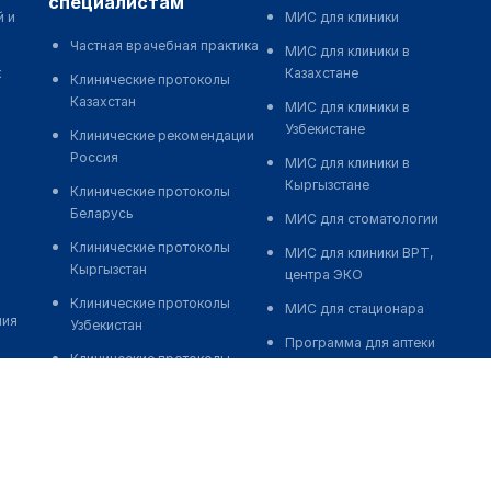
специалистам
й и
МИС для клиники
Частная врачебная практика
МИС для клиники в
к
Казахстане
Клинические протоколы
Казахстан
МИС для клиники в
Узбекистане
Клинические рекомендации
Россия
МИС для клиники в
Кыргызстане
Клинические протоколы
Беларусь
МИС для стоматологии
Клинические протоколы
МИС для клиники ВРТ,
Кыргызстан
центра ЭКО
Клинические протоколы
МИС для стационара
ния
Узбекистан
Программа для аптеки
Клинические протоколы
Автоматизация блока
диагностики и лечения
питания
Обзоры мировой
Реклама и продвижение
медицинской периодики
клиник
Заболевания: обзорные
Разработка сайта клиники