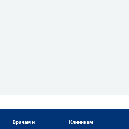
врачам и
клиникам