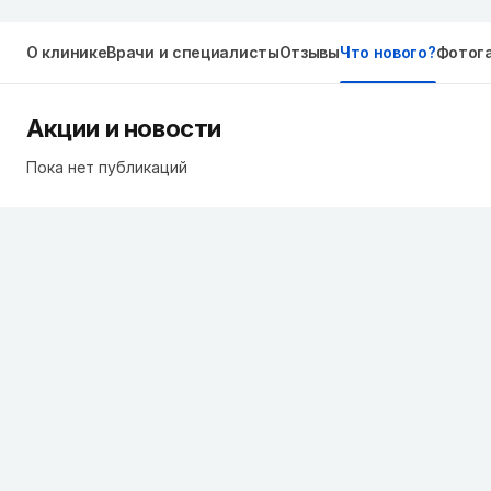
О клинике
Врачи и специалисты
Отзывы
Что нового?
Фотог
Акции и новости
Пока нет публикаций