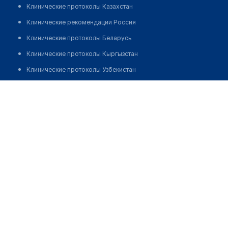
Клинические протоколы Казахстан
Клинические рекомендации Россия
Клинические протоколы Беларусь
Клинические протоколы Кыргызстан
Клинические протоколы Узбекистан
Клинические протоколы диагностики и лечения
Процедурный кабинет при аптеке "03" на Уалиханова
186
Обзоры мировой медицинской периодики
Заболевания: обзорные статьи
Позвонить
Новости здравоохранения
Медикаменты
Лабораторные показатели
Медицинские термины
Мобильные приложения
клиникам
МИС для клиники