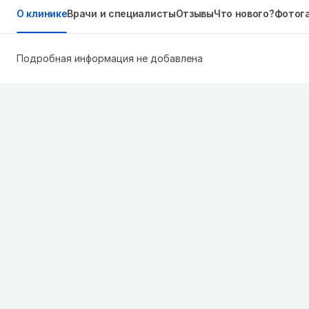
О клинике
Врачи и специалисты
Отзывы
Что нового?
Фотог
Подробная информация не добавлена