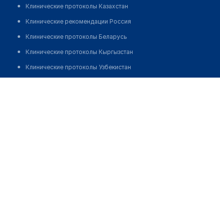
Клинические протоколы Казахстан
Клинические рекомендации Россия
Клинические протоколы Беларусь
Клинические протоколы Кыргызстан
Клинические протоколы Узбекистан
Клинические протоколы диагностики и лечения
Стоматологический кабинет "ДЕНТА-II"
Обзоры мировой медицинской периодики
Позвонить
Заболевания: обзорные статьи
Новости здравоохранения
Медикаменты
Лабораторные показатели
Медицинские термины
Мобильные приложения
клиникам
МИС для клиники