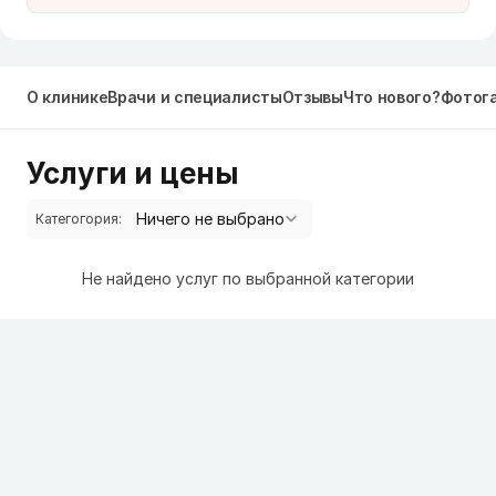
О клинике
Врачи и специалисты
Отзывы
Что нового?
Фотог
Услуги и цены
Категогория:
Не найдено услуг по выбранной категории