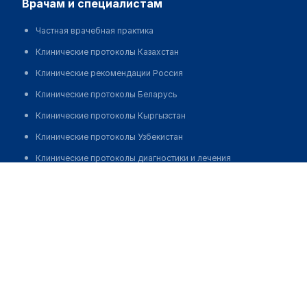
врачам и специалистам
Частная врачебная практика
Клинические протоколы Казахстан
Клинические рекомендации Россия
Клинические протоколы Беларусь
Клинические протоколы Кыргызстан
Клинические протоколы Узбекистан
Клинические протоколы диагностики и лечения
Сеть клиник косметологии "ЛАЗЕР КЛИНИК"
Обзоры мировой медицинской периодики
Позвонить
Заболевания: обзорные статьи
Новости здравоохранения
Медикаменты
Лабораторные показатели
Медицинские термины
Мобильные приложения