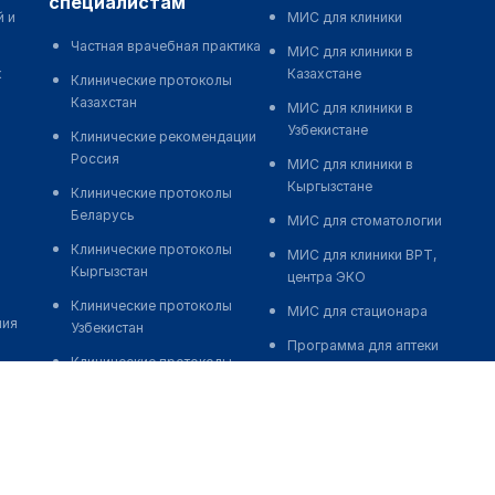
специалистам
й и
МИС для клиники
Частная врачебная практика
МИС для клиники в
к
Казахстане
Клинические протоколы
Казахстан
МИС для клиники в
Узбекистане
Клинические рекомендации
Россия
МИС для клиники в
Кыргызстане
Клинические протоколы
Беларусь
МИС для стоматологии
Клинические протоколы
МИС для клиники ВРТ,
Кыргызстан
центра ЭКО
Клинические протоколы
МИС для стационара
ния
Узбекистан
Программа для аптеки
Клинические протоколы
Автоматизация блока
диагностики и лечения
питания
Обзоры мировой
Реклама и продвижение
медицинской периодики
клиник
Заболевания: обзорные
Разработка сайта клиники