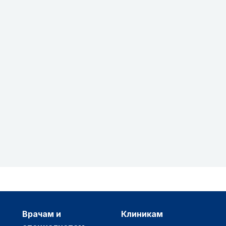
врачам и
клиникам