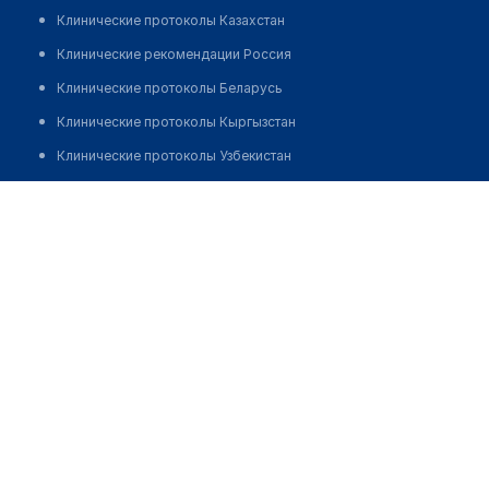
Клинические протоколы Казахстан
Клинические рекомендации Россия
Клинические протоколы Беларусь
Клинические протоколы Кыргызстан
Клинические протоколы Узбекистан
Клинические протоколы диагностики и лечения
Медицинский центр "KG CLINIC"
Обзоры мировой медицинской периодики
Позвонить
Заболевания: обзорные статьи
Новости здравоохранения
Медикаменты
Лабораторные показатели
Медицинские термины
Мобильные приложения
клиникам