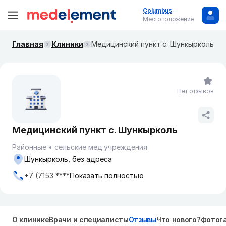
Columbus
Местоположение
Главная
Клиники
Медицинский пункт с. Шункырколь
Нет отзывов
Медицинский пункт с. Шункырколь
Районные
сельские мед.учреждения
Шункырколь, без адреса
+7 (7153 ****
Показать полностью
О клинике
Врачи и специалисты
Отзывы
Что нового?
Фотог