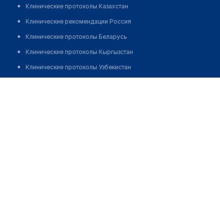
Клинические протоколы Казахстан
Клинические рекомендации Россия
Клинические протоколы Беларусь
Клинические протоколы Кыргызстан
Клинические протоколы Узбекистан
Клинические протоколы диагностики и лечения
Медицинский пункт с. Шункырколь
Обзоры мировой медицинской периодики
Позвонить
Заболевания: обзорные статьи
Новости здравоохранения
Медикаменты
Лабораторные показатели
Медицинские термины
Мобильные приложения
клиникам
МИС для клиники