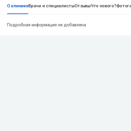
О клинике
Врачи и специалисты
Отзывы
Что нового?
Фотог
Подробная информация не добавлена