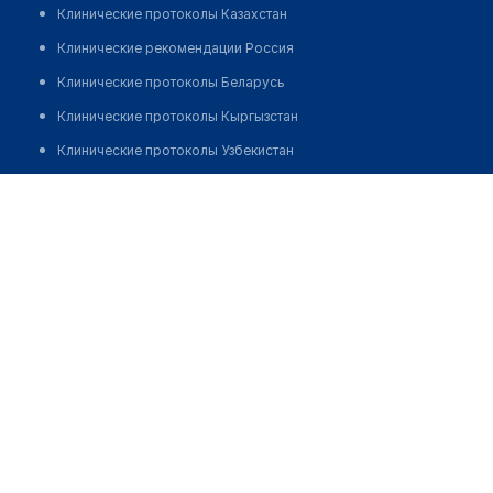
Клинические протоколы Казахстан
Клинические рекомендации Россия
Клинические протоколы Беларусь
Клинические протоколы Кыргызстан
Клинические протоколы Узбекистан
Клинические протоколы диагностики и лечения
Медицинский центр "ДОС КЛИНИК"
Обзоры мировой медицинской периодики
Позвонить
Заболевания: обзорные статьи
Новости здравоохранения
Медикаменты
Лабораторные показатели
Медицинские термины
Мобильные приложения
клиникам
МИС для клиники