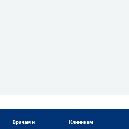
врачам и
клиникам