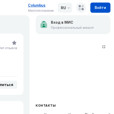
Columbus
Войти
RU
Местоположение
Вход в МИС
Профессиональный аккаунт
Нет отзывов
литься
КОНТАКТЫ