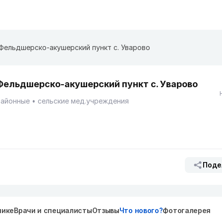
Фельдшерско-акушерский пункт с. Уварово
Фельдшерско-акушерский пункт с. Уварово
Районные
сельские мед.учреждения
Поде
нике
Врачи и специалисты
Отзывы
Что нового?
Фотогалерея