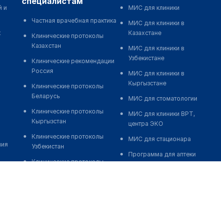
специалистам
й и
МИС для клиники
Частная врачебная практика
МИС для клиники в
к
Казахстане
Клинические протоколы
Казахстан
МИС для клиники в
Узбекистане
Клинические рекомендации
Россия
МИС для клиники в
Кыргызстане
Клинические протоколы
Беларусь
МИС для стоматологии
Клинические протоколы
МИС для клиники ВРТ,
Кыргызстан
центра ЭКО
Клинические протоколы
МИС для стационара
ния
Узбекистан
Программа для аптеки
Клинические протоколы
Автоматизация блока
диагностики и лечения
питания
Обзоры мировой
Реклама и продвижение
медицинской периодики
клиник
Заболевания: обзорные
Разработка сайта клиники