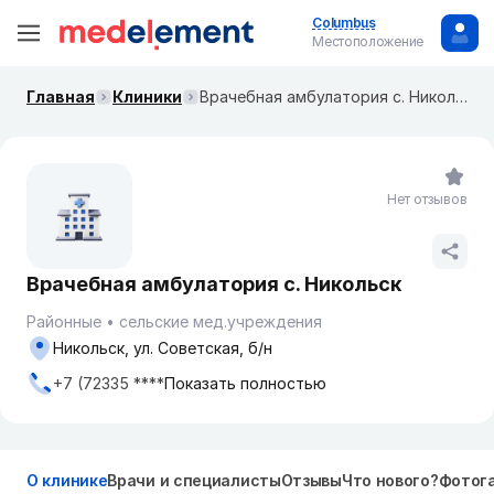
Columbus
Местоположение
Главная
Клиники
Врачебная амбулатория с. Никольск
Нет отзывов
Врачебная амбулатория с. Никольск
Районные
сельские мед.учреждения
Никольск, ул. Советская, б/н
+7 (72335 ****
Показать полностью
О клинике
Врачи и специалисты
Отзывы
Что нового?
Фотог