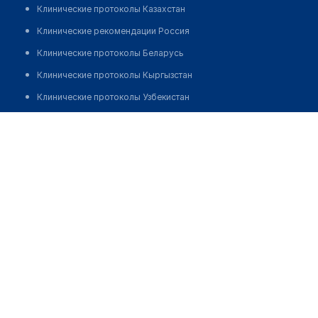
Клинические протоколы Казахстан
Клинические рекомендации Россия
Клинические протоколы Беларусь
Клинические протоколы Кыргызстан
Клинические протоколы Узбекистан
Клинические протоколы диагностики и лечения
Врачебная амбулатория с. Никольск
Обзоры мировой медицинской периодики
Позвонить
Заболевания: обзорные статьи
Новости здравоохранения
Медикаменты
Лабораторные показатели
Медицинские термины
Мобильные приложения
клиникам
МИС для клиники