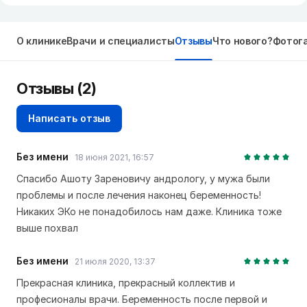
О клинике
Врачи и специалисты
Отзывы
Что нового?
Фотог
Отзывы
(2)
Написать отзыв
Без имени
18 июня 2021, 16:57
Спасибо Ашоту Зареновичу андрологу, у мужа были
проблемы и после лечения наконец беременность!
Никаких ЭКо не понадобилось нам даже. Клиника тоже
выше похвал
Без имени
21 июля 2020, 13:37
Прекрасная клиника, прекрасный коллектив и
професионалы врачи. Беременность после первой и