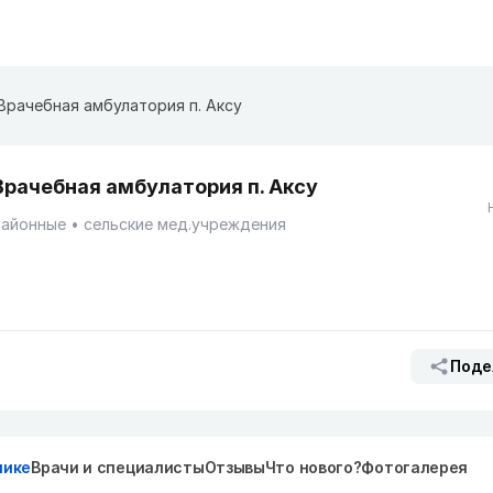
Врачебная амбулатория п. Аксу
Врачебная амбулатория п. Аксу
Районные
сельские мед.учреждения
Поде
нике
Врачи и специалисты
Отзывы
Что нового?
Фотогалерея