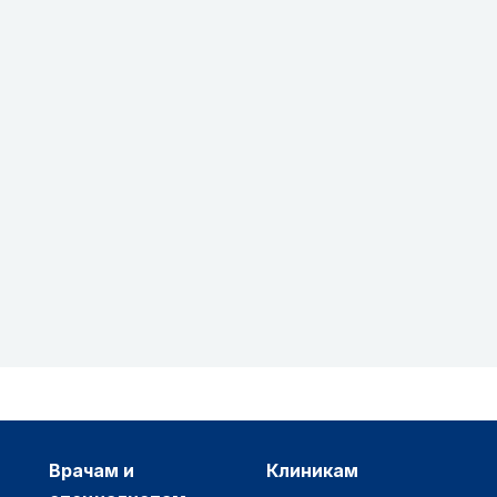
врачам и
клиникам