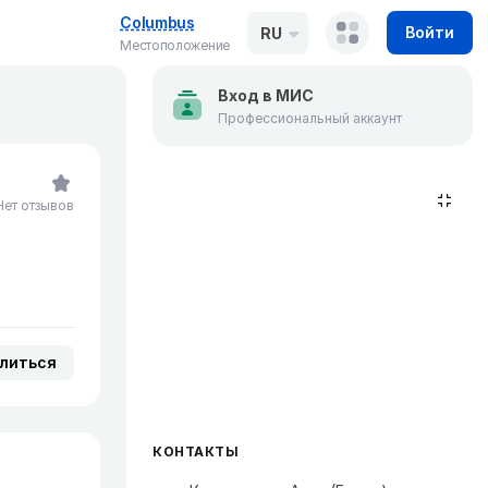
Columbus
Войти
RU
Местоположение
Вход в МИС
Профессиональный аккаунт
Нет отзывов
литься
КОНТАКТЫ