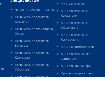
специалистам
й и
МИС для клиники
Частная врачебная практика
МИС для клиники в
к
Казахстане
Клинические протоколы
Казахстан
МИС для клиники в
Узбекистане
Клинические рекомендации
Россия
МИС для клиники в
Кыргызстане
Клинические протоколы
Беларусь
МИС для стоматологии
Клинические протоколы
МИС для клиники ВРТ,
Кыргызстан
центра ЭКО
Клинические протоколы
МИС для стационара
ния
Узбекистан
Программа для аптеки
Клинические протоколы
Автоматизация блока
диагностики и лечения
питания
Обзоры мировой
Реклама и продвижение
медицинской периодики
клиник
Заболевания: обзорные
Разработка сайта клиники