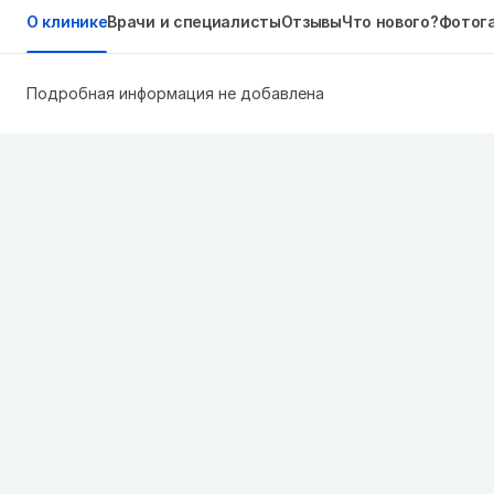
О клинике
Врачи и специалисты
Отзывы
Что нового?
Фотог
Подробная информация не добавлена