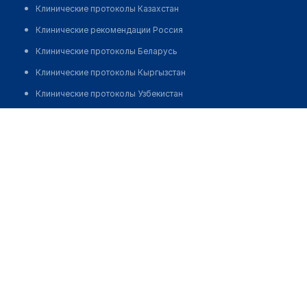
Клинические протоколы Казахстан
Клинические рекомендации Россия
Клинические протоколы Беларусь
Клинические протоколы Кыргызстан
Клинические протоколы Узбекистан
Клинические протоколы диагностики и лечения
Оздоровительный комплекс "ЦПКЛЕС"
Обзоры мировой медицинской периодики
Позвонить
Заболевания: обзорные статьи
Новости здравоохранения
Медикаменты
Лабораторные показатели
Медицинские термины
Мобильные приложения
клиникам
МИС для клиники