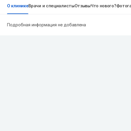
О клинике
Врачи и специалисты
Отзывы
Что нового?
Фотог
Подробная информация не добавлена