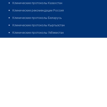
Клинические протоколы Казахстан
Клинические рекомендации Россия
Клинические протоколы Беларусь
Клинические протоколы Кыргызстан
Клинические протоколы Узбекистан
Клинические протоколы диагностики и лечения
Стоматологическая клиника "ADVANCED"
Обзоры мировой медицинской периодики
Позвонить
Заболевания: обзорные статьи
Новости здравоохранения
Медикаменты
Лабораторные показатели
Медицинские термины
Мобильные приложения
клиникам
МИС для клиники