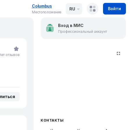
Columbus
Войти
RU
Местоположение
Вход в МИС
Профессиональный аккаунт
Нет отзывов
литься
КОНТАКТЫ