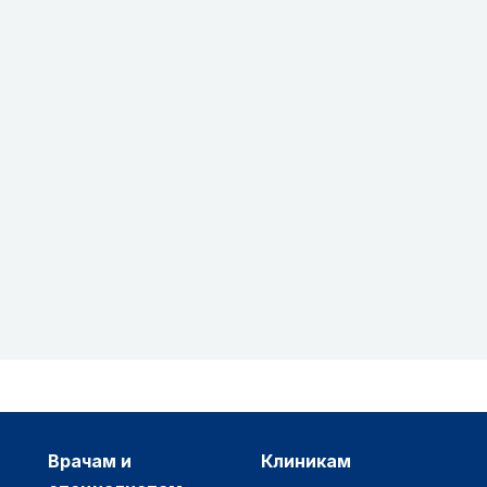
врачам и
клиникам