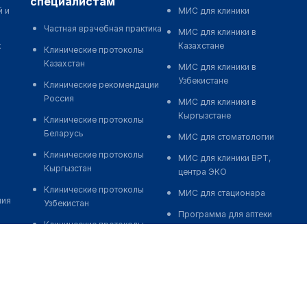
специалистам
й и
МИС для клиники
Частная врачебная практика
МИС для клиники в
к
Казахстане
Клинические протоколы
Казахстан
МИС для клиники в
Узбекистане
Клинические рекомендации
Россия
МИС для клиники в
Кыргызстане
Клинические протоколы
Беларусь
МИС для стоматологии
Клинические протоколы
МИС для клиники ВРТ,
Кыргызстан
центра ЭКО
Клинические протоколы
МИС для стационара
ния
Узбекистан
Программа для аптеки
Клинические протоколы
Автоматизация блока
диагностики и лечения
питания
Обзоры мировой
Реклама и продвижение
медицинской периодики
клиник
Заболевания: обзорные
Разработка сайта клиники