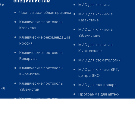
специалистам
й и
МИС для клиники
Частная врачебная практика
МИС для клиники в
к
Казахстане
Клинические протоколы
Казахстан
МИС для клиники в
Узбекистане
Клинические рекомендации
Россия
МИС для клиники в
Кыргызстане
Клинические протоколы
Беларусь
МИС для стоматологии
Клинические протоколы
МИС для клиники ВРТ,
Кыргызстан
центра ЭКО
Клинические протоколы
МИС для стационара
ния
Узбекистан
Программа для аптеки
Клинические протоколы
Автоматизация блока
диагностики и лечения
питания
Обзоры мировой
Реклама и продвижение
медицинской периодики
клиник
Заболевания: обзорные
Разработка сайта клиники