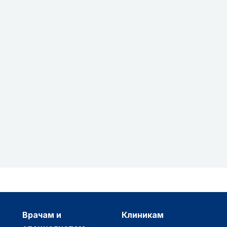
врачам и
клиникам