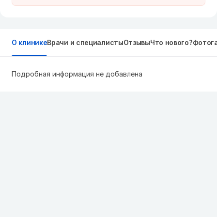
О клинике
Врачи и специалисты
Отзывы
Что нового?
Фотог
Подробная информация не добавлена