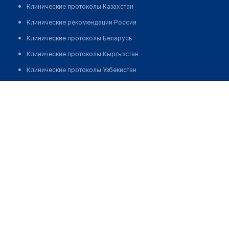
Клинические протоколы Казахстан
Клинические рекомендации Россия
Клинические протоколы Беларусь
Клинические протоколы Кыргызстан
Клинические протоколы Узбекистан
Клинические протоколы диагностики и лечения
Клиника дентальной хирургии и стоматологии
"CHRONOMEDICS"
Обзоры мировой медицинской периодики
Заболевания: обзорные статьи
Позвонить
Новости здравоохранения
Медикаменты
Лабораторные показатели
Медицинские термины
Мобильные приложения
клиникам
МИС для клиники