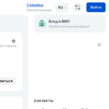
Columbus
Войти
RU
Местоположение
Вход в МИС
Профессиональный аккаунт
Нет отзывов
литься
КОНТАКТЫ