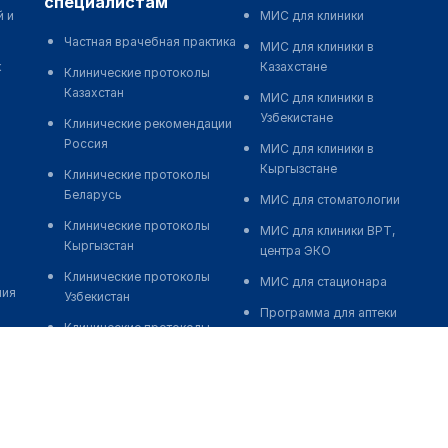
специалистам
й и
МИС для клиники
Частная врачебная практика
МИС для клиники в
к
Казахстане
Клинические протоколы
Казахстан
МИС для клиники в
Узбекистане
Клинические рекомендации
Россия
МИС для клиники в
Кыргызстане
Клинические протоколы
Беларусь
МИС для стоматологии
Клинические протоколы
МИС для клиники ВРТ,
Кыргызстан
центра ЭКО
Клинические протоколы
МИС для стационара
ния
Узбекистан
Программа для аптеки
Клинические протоколы
Автоматизация блока
диагностики и лечения
питания
Обзоры мировой
Реклама и продвижение
медицинской периодики
клиник
Заболевания: обзорные
Разработка сайта клиники