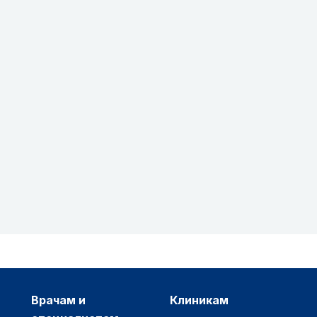
врачам и
клиникам