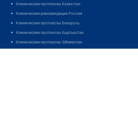
Клинические протоколы Казахстан
Клинические рекомендации Россия
Клинические протоколы Беларусь
Клинические протоколы Кыргызстан
Клинические протоколы Узбекистан
Клинические протоколы диагностики и лечения
Кабинет психолога на Зиповской
Обзоры мировой медицинской периодики
Позвонить
Заболевания: обзорные статьи
Новости здравоохранения
Медикаменты
Лабораторные показатели
Медицинские термины
Мобильные приложения
клиникам
МИС для клиники