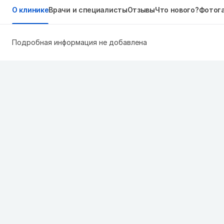
О клинике
Врачи и специалисты
Отзывы
Что нового?
Фотог
Подробная информация не добавлена