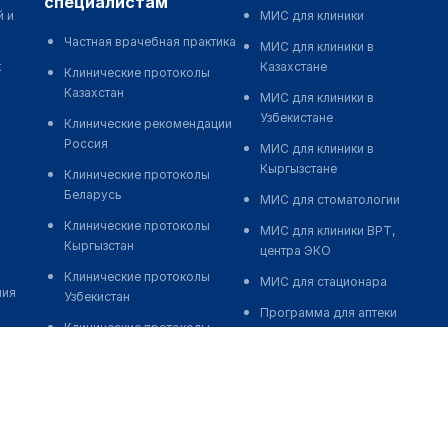
специалистам
й и
МИС для клиники
Частная врачебная практика
МИС для клиники в
к
Казахстане
Клинические протоколы
Казахстан
МИС для клиники в
Узбекистане
Клинические рекомендации
Россия
МИС для клиники в
Кыргызстане
Клинические протоколы
Беларусь
МИС для стоматологии
Клинические протоколы
МИС для клиники ВРТ,
Кыргызстан
центра ЭКО
Клинические протоколы
МИС для стационара
ния
Узбекистан
Программа для аптеки
Клинические протоколы
Автоматизация блока
диагностики и лечения
питания
Обзоры мировой
Реклама и продвижение
медицинской периодики
клиник
Заболевания: обзорные
Разработка сайта клиники