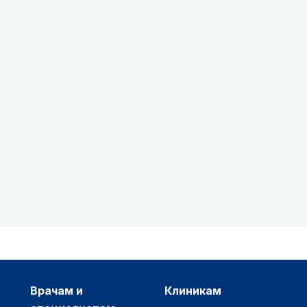
врачам и
клиникам