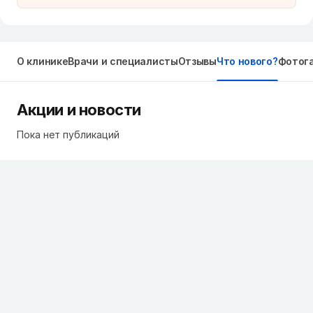
О клинике
Врачи и специалисты
Отзывы
Что нового?
Фотог
Акции и новости
Пока нет публикаций