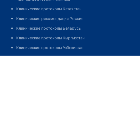
Клинические протоколы Казахстан
Клинические рекомендации Россия
Клинические протоколы Беларусь
Клинические протоколы Кыргызстан
Клинические протоколы Узбекистан
Клинические протоколы диагностики и лечения
Аулиекольская районная противотуберкулезная
больница
Обзоры мировой медицинской периодики
Заболевания: обзорные статьи
Позвонить
Новости здравоохранения
Медикаменты
Лабораторные показатели
Медицинские термины
Мобильные приложения
клиникам