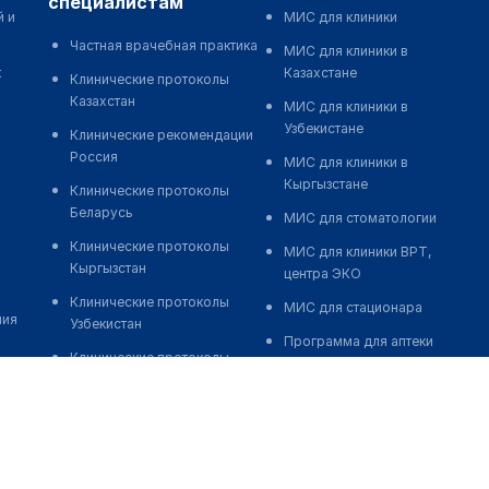
специалистам
й и
МИС для клиники
Частная врачебная практика
МИС для клиники в
к
Казахстане
Клинические протоколы
Казахстан
МИС для клиники в
Узбекистане
Клинические рекомендации
Россия
МИС для клиники в
Кыргызстане
Клинические протоколы
Беларусь
МИС для стоматологии
Клинические протоколы
МИС для клиники ВРТ,
Кыргызстан
центра ЭКО
Клинические протоколы
МИС для стационара
ния
Узбекистан
Программа для аптеки
Клинические протоколы
Автоматизация блока
диагностики и лечения
питания
Обзоры мировой
Реклама и продвижение
медицинской периодики
клиник
Заболевания: обзорные
Разработка сайта клиники