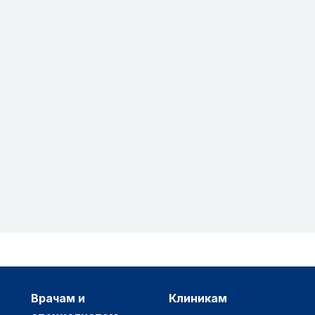
врачам и
клиникам