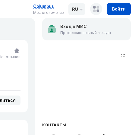
Columbus
Войти
RU
Местоположение
Вход в МИС
Профессиональный аккаунт
Нет отзывов
литься
КОНТАКТЫ