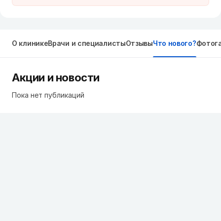
О клинике
Врачи и специалисты
Отзывы
Что нового?
Фотог
Акции и новости
Пока нет публикаций