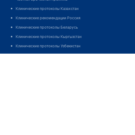
Клинические протоколы Казахстан
Клинические рекомендации Россия
Клинические протоколы Беларусь
Клинические протоколы Кыргызстан
Клинические протоколы Узбекистан
Клинические протоколы диагностики и лечения
Лечебно-диагностический центр семейная клиника
"МЕДА"
Обзоры мировой медицинской периодики
Заболевания: обзорные статьи
Позвонить
Новости здравоохранения
Медикаменты
Лабораторные показатели
Медицинские термины
Мобильные приложения
клиникам