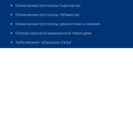
Клинические протоколы Кыргызстан
Клинические протоколы Узбекистан
Клинические протоколы диагностики и лечения
Обзоры мировой медицинской периодики
Заболевания: обзорные статьи
Новости здравоохранения
Стоматология "СТУДИЯ ДЕНТ" на Богатырском
Медикаменты
Позвонить
Лабораторные показатели
Медицинские термины
Мобильные приложения
клиникам
МИС для клиники
МИС для клиники в Казахстане
МИС для клиники в Узбекистане