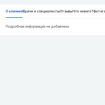
О клинике
Врачи и специалисты
Отзывы
Что нового?
Фотог
Подробная информация не добавлена