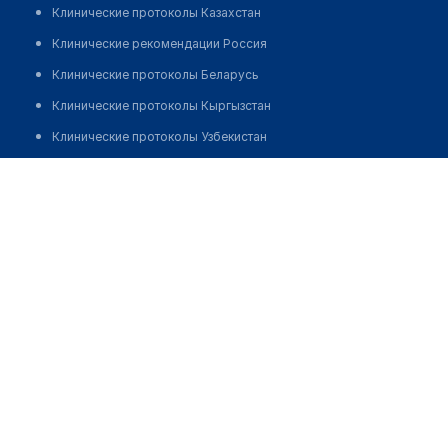
Клинические протоколы Казахстан
Клинические рекомендации Россия
Клинические протоколы Беларусь
Клинические протоколы Кыргызстан
Клинические протоколы Узбекистан
Клинические протоколы диагностики и лечения
Стоматологический центр на ул. Космическая 8
Обзоры мировой медицинской периодики
Позвонить
Заболевания: обзорные статьи
Новости здравоохранения
Медикаменты
Лабораторные показатели
Медицинские термины
Мобильные приложения
клиникам
МИС для клиники