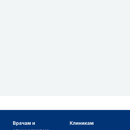
врачам и
клиникам