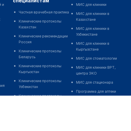
специалистам
й и
МИС для клиники
Частная врачебная практика
МИС для клиники в
к
Казахстане
Клинические протоколы
Казахстан
МИС для клиники в
Узбекистане
Клинические рекомендации
Россия
МИС для клиники в
Кыргызстане
Клинические протоколы
Беларусь
МИС для стоматологии
Клинические протоколы
МИС для клиники ВРТ,
Кыргызстан
центра ЭКО
Клинические протоколы
МИС для стационара
ния
Узбекистан
Программа для аптеки
Клинические протоколы
Автоматизация блока
диагностики и лечения
питания
Обзоры мировой
Реклама и продвижение
медицинской периодики
клиник
Заболевания: обзорные
Разработка сайта клиники