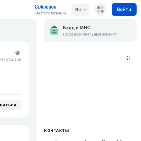
Columbus
Войти
RU
Местоположение
Вход в МИС
Профессиональный аккаунт
Нет отзывов
литься
КОНТАКТЫ