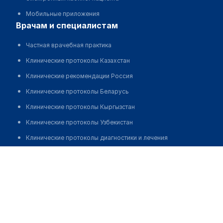
Мобильные приложения
врачам и специалистам
Частная врачебная практика
Клинические протоколы Казахстан
Клинические рекомендации Россия
Клинические протоколы Беларусь
Клинические протоколы Кыргызстан
Клинические протоколы Узбекистан
Клинические протоколы диагностики и лечения
Обзоры мировой медицинской периодики
Физиотерапевтический центр "МЕДЛАЗЕР"
Заболевания: обзорные статьи
Позвонить
Новости здравоохранения
Медикаменты
Лабораторные показатели