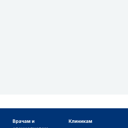
врачам и
клиникам