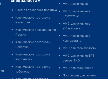
специалистам
й и
МИС для клиники
Частная врачебная практика
МИС для клиники в
к
Казахстане
Клинические протоколы
Казахстан
МИС для клиники в
Узбекистане
Клинические рекомендации
Россия
МИС для клиники в
Кыргызстане
Клинические протоколы
Беларусь
МИС для стоматологии
Клинические протоколы
МИС для клиники ВРТ,
Кыргызстан
центра ЭКО
Клинические протоколы
МИС для стационара
ния
Узбекистан
Программа для аптеки
Клинические протоколы
Автоматизация блока
диагностики и лечения
питания
Обзоры мировой
Реклама и продвижение
медицинской периодики
клиник
Заболевания: обзорные
Разработка сайта клиники