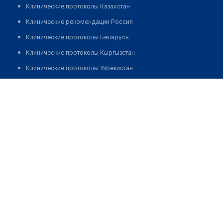
Клинические протоколы Казахстан
Клинические рекомендации Россия
Клинические протоколы Беларусь
Клинические протоколы Кыргызстан
Клинические протоколы Узбекистан
Клинические протоколы диагностики и лечения
Клиника "МЕДСИ" на ​​Новочерёмушкинской
Обзоры мировой медицинской периодики
Позвонить
Заболевания: обзорные статьи
Новости здравоохранения
Медикаменты
Лабораторные показатели
Медицинские термины
Мобильные приложения
клиникам
МИС для клиники