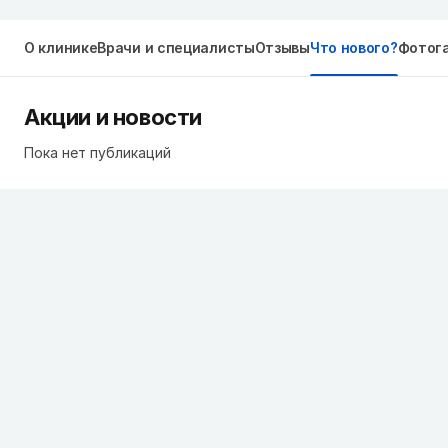
О клинике
Врачи и специалисты
Отзывы
Что нового?
Фотог
Акции и новости
Пока нет публикаций