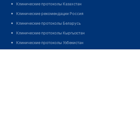
Клинические протоколы Казахстан
Клинические рекомендации Россия
Клинические протоколы Беларусь
Клинические протоколы Кыргызстан
Клинические протоколы Узбекистан
Клинические протоколы диагностики и лечения
Медицинский диагностический центр "ДОКТОР
ТЕРИЙОКИ"
Обзоры мировой медицинской периодики
Заболевания: обзорные статьи
Позвонить
Новости здравоохранения
Медикаменты
Лабораторные показатели
Медицинские термины
Мобильные приложения
клиникам
МИС для клиники