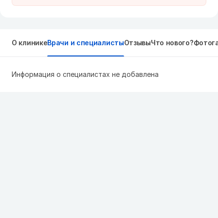
О клинике
Врачи и специалисты
Отзывы
Что нового?
Фотог
Информация о специалистах не добавлена