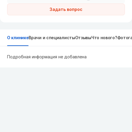
Задать вопрос
О клинике
Врачи и специалисты
Отзывы
Что нового?
Фотог
Подробная информация не добавлена