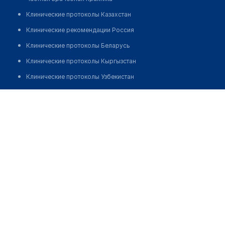
Клинические протоколы Казахстан
Клинические рекомендации Россия
Клинические протоколы Беларусь
Клинические протоколы Кыргызстан
Клинические протоколы Узбекистан
Клинические протоколы диагностики и лечения
Центр очищения организма "SHANI", г. Астана
Обзоры мировой медицинской периодики
Позвонить
Заболевания: обзорные статьи
Новости здравоохранения
Медикаменты
Лабораторные показатели
Медицинские термины
Мобильные приложения
клиникам