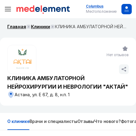
Columbus
Местоположение
Главная
Клиники
КЛИНИКА АМБУЛАТОРНОЙ НЕЙРОХИРУРГИИ И НЕВРОЛОГИИ "АКТАЙ"
Нет отзывов
КЛИНИКА АМБУЛАТОРНОЙ
НЕЙРОХИРУРГИИ И НЕВРОЛОГИИ "АКТАЙ"
Астана, ул. Е 67, д. 8, н.п. 1
О клинике
Врачи и специалисты
Отзывы
Что нового?
Фотог