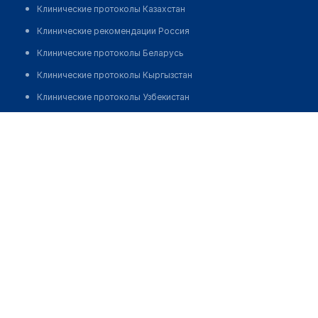
Клинические протоколы Казахстан
Клинические рекомендации Россия
Клинические протоколы Беларусь
Клинические протоколы Кыргызстан
Клинические протоколы Узбекистан
Клинические протоколы диагностики и лечения
КЛИНИКА АМБУЛАТОРНОЙ НЕЙРОХИРУРГИИ И
НЕВРОЛОГИИ "АКТАЙ"
Обзоры мировой медицинской периодики
Заболевания: обзорные статьи
Позвонить
Новости здравоохранения
Медикаменты
Лабораторные показатели
Медицинские термины
Мобильные приложения
клиникам
МИС для клиники