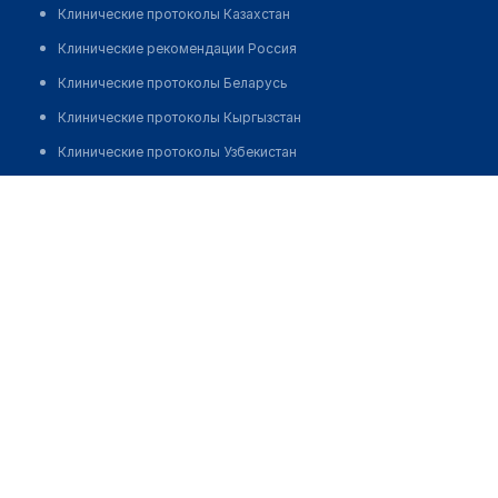
Клинические протоколы Казахстан
Клинические рекомендации Россия
Клинические протоколы Беларусь
Клинические протоколы Кыргызстан
Клинические протоколы Узбекистан
Клинические протоколы диагностики и лечения
Врачебная амбулатория с. Заречное
Обзоры мировой медицинской периодики
Позвонить
Заболевания: обзорные статьи
Новости здравоохранения
Медикаменты
Лабораторные показатели
Медицинские термины
Мобильные приложения
клиникам
МИС для клиники