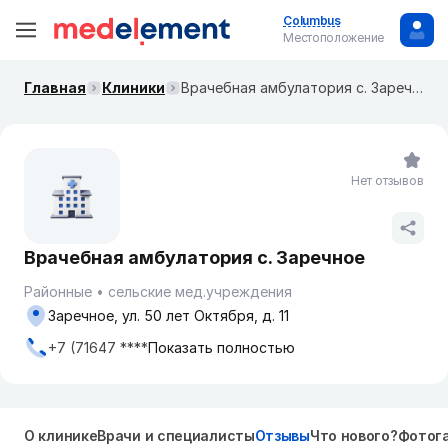
Columbus
Местоположение
Главная
Клиники
Врачебная амбулатория с. Заречное
Нет отзывов
Врачебная амбулатория с. Заречное
Районные
сельские мед.учреждения
Заречное, ул. 50 лет Октября, д. 11
+7 (71647 ****
Показать полностью
О клинике
Врачи и специалисты
Отзывы
Что нового?
Фотог