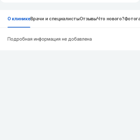
О клинике
Врачи и специалисты
Отзывы
Что нового?
Фотог
Подробная информация не добавлена