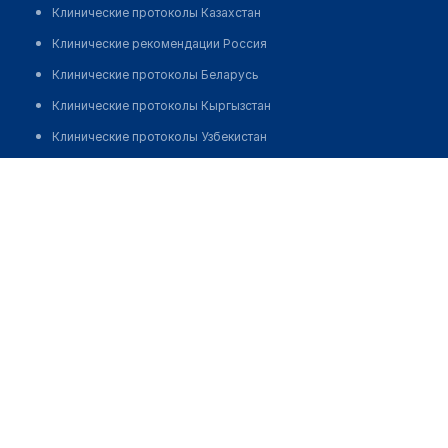
Клинические протоколы Казахстан
Клинические рекомендации Россия
Клинические протоколы Беларусь
Клинические протоколы Кыргызстан
Клинические протоколы Узбекистан
Клинические протоколы диагностики и лечения
Стоматологическая клиника "КОНСУЛ"
Обзоры мировой медицинской периодики
Позвонить
Заболевания: обзорные статьи
Новости здравоохранения
Медикаменты
Лабораторные показатели
Медицинские термины
Мобильные приложения
клиникам
МИС для клиники