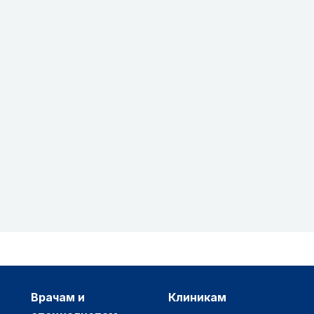
врачам и
клиникам