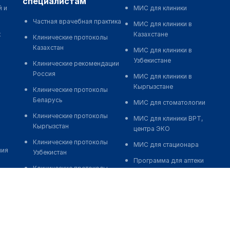
специалистам
й и
МИС для клиники
Частная врачебная практика
МИС для клиники в
к
Казахстане
Клинические протоколы
Казахстан
МИС для клиники в
Узбекистане
Клинические рекомендации
Россия
МИС для клиники в
Кыргызстане
Клинические протоколы
Беларусь
МИС для стоматологии
Клинические протоколы
МИС для клиники ВРТ,
Кыргызстан
центра ЭКО
Клинические протоколы
МИС для стационара
ния
Узбекистан
Программа для аптеки
Клинические протоколы
Автоматизация блока
диагностики и лечения
питания
Обзоры мировой
Реклама и продвижение
медицинской периодики
клиник
Заболевания: обзорные
Разработка сайта клиники