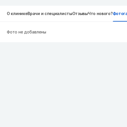
О клинике
Врачи и специалисты
Отзывы
Что нового?
Фотог
Фото не добавлены