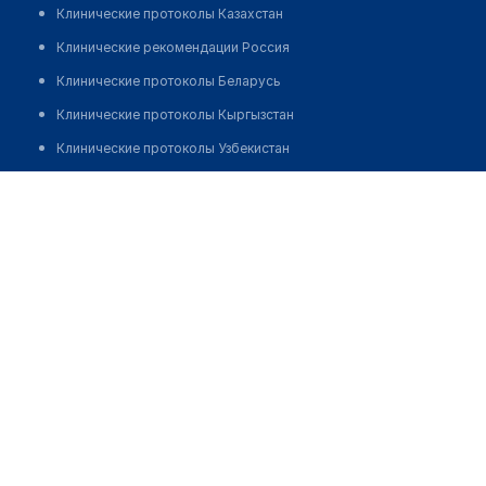
Клинические протоколы Казахстан
Клинические рекомендации Россия
Клинические протоколы Беларусь
Клинические протоколы Кыргызстан
Клинические протоколы Узбекистан
Клинические протоколы диагностики и лечения
​Стоматологическая клиника "ДЕНТАЛ КОСМЕТИК"
Обзоры мировой медицинской периодики
Позвонить
Заболевания: обзорные статьи
Новости здравоохранения
Медикаменты
Лабораторные показатели
Медицинские термины
Мобильные приложения
клиникам
МИС для клиники