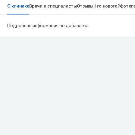
О клинике
Врачи и специалисты
Отзывы
Что нового?
Фотог
Подробная информация не добавлена