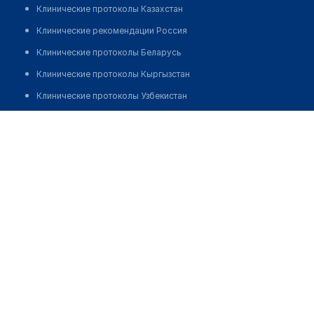
Клинические протоколы Казахстан
Клинические рекомендации Россия
Клинические протоколы Беларусь
Клинические протоколы Кыргызстан
Клинические протоколы Узбекистан
Клинические протоколы диагностики и лечения
Стоматологическая клиника "ЭЛМИ"
Обзоры мировой медицинской периодики
Позвонить
Заболевания: обзорные статьи
Новости здравоохранения
Медикаменты
Лабораторные показатели
Медицинские термины
Мобильные приложения
клиникам
МИС для клиники